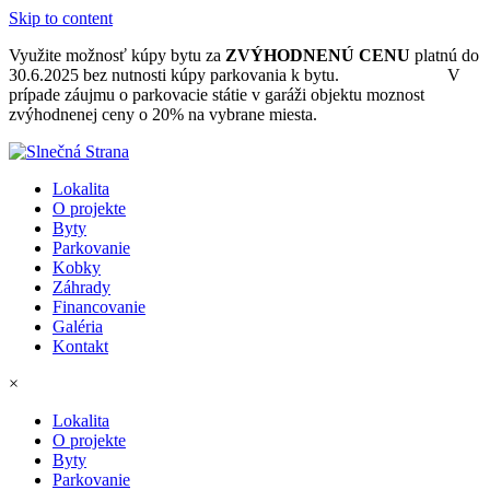
Skip to content
Využite možnosť kúpy bytu za
ZVÝHODNENÚ CENU
platnú do
30.6.2025 bez nutnosti kúpy parkovania k bytu.
Ponuka bytov.
V
prípade záujmu o parkovacie státie v garáži objektu moznost
zvýhodnenej ceny o 20% na vybrane miesta.
Lokalita
O projekte
Byty
Parkovanie
Kobky
Záhrady
Financovanie
Galéria
Kontakt
×
Lokalita
O projekte
Byty
Parkovanie