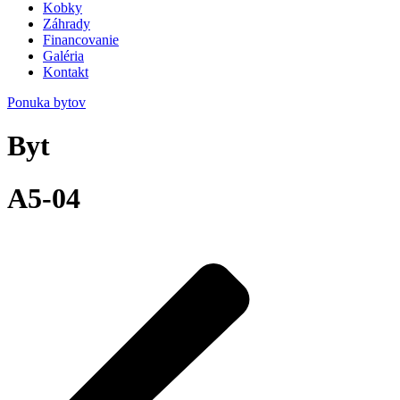
Kobky
Záhrady
Financovanie
Galéria
Kontakt
Ponuka bytov
Byt
A5-04