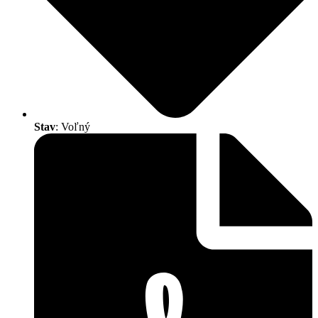
Stav
: Voľný