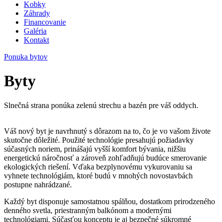
Kobky
Záhrady
Financovanie
Galéria
Kontakt
Ponuka bytov
Byty
Slnečná strana ponúka zelenú strechu a bazén pre váš oddych.
Váš nový byt je navrhnutý s dôrazom na to, čo je vo vašom živote
skutočne dôležité. Použité technológie presahujú požiadavky
súčasných noriem, prinášajú vyšší komfort bývania, nižšiu
energetickú náročnosť a zároveň zohľadňujú budúce smerovanie
ekologických riešení. Vďaka bezplynovému vykurovaniu sa
vyhnete technológiám, ktoré budú v mnohých novostavbách
postupne nahrádzané.
Každý byt disponuje samostatnou spálňou, dostatkom prirodzeného
denného svetla, priestranným balkónom a modernými
technológiami. Súčasťou konceptu je aj bezpečné súkromné