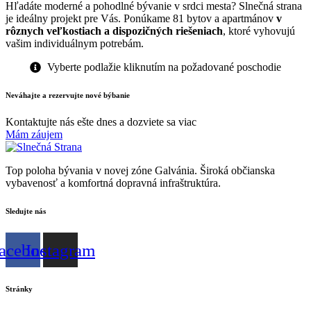
Hľadáte moderné a pohodlné bývanie v srdci mesta? Slnečná strana
je ideálny projekt pre Vás. Ponúkame 81 bytov a apartmánov
v
rôznych veľkostiach a dispozičných riešeniach
, ktoré vyhovujú
vašim individuálnym potrebám.
Vyberte podlažie kliknutím na požadované poschodie
Neváhajte a rezervujte nové býbanie
Kontaktujte nás ešte dnes a dozviete sa viac
Mám záujem
Top poloha bývania v novej zóne Galvánia. Široká občianska
vybavenosť a komfortná dopravná infraštruktúra.
Sledujte nás
acebook
Instagram
Stránky