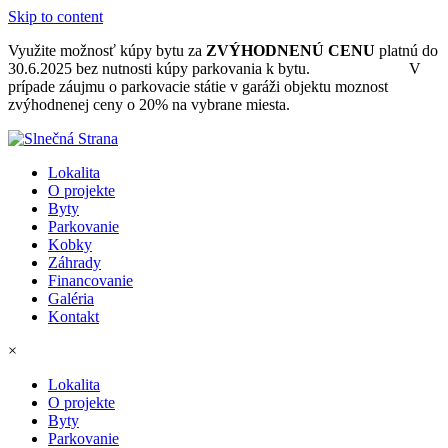
Skip to content
Využite možnosť kúpy bytu za
ZVÝHODNENÚ CENU
platnú do
30.6.2025 bez nutnosti kúpy parkovania k bytu.
Ponuka bytov.
V
prípade záujmu o parkovacie státie v garáži objektu moznost
zvýhodnenej ceny o 20% na vybrane miesta.
Lokalita
O projekte
Byty
Parkovanie
Kobky
Záhrady
Financovanie
Galéria
Kontakt
×
Lokalita
O projekte
Byty
Parkovanie