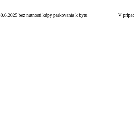
30.6.2025 bez nutnosti kúpy parkovania k bytu.
Ponuka bytov.
V prípad