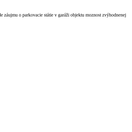
e záujmu o parkovacie státie v garáži objektu moznost zvýhodnenej