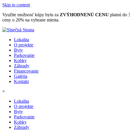
Skip to content
Využite možnosť kúpy bytu za
ZVÝHODNENÚ CENU
platnú do 
ceny o 20% na vybrane miesta.
Lokalita
O projekte
Byty
Parkovanie
Kobky
Záhrady
Financovanie
Galéria
Kontakt
×
Lokalita
O projekte
Byty
Parkovanie
Kobky
Záhrady