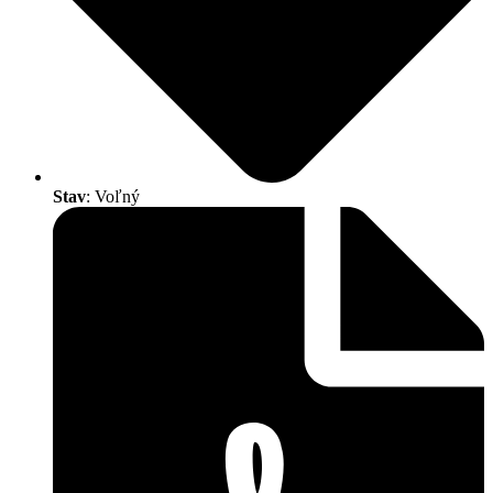
Stav
: Voľný