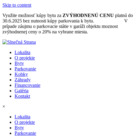
Skip to content
Využite možnosť kúpy bytu za
ZVÝHODNENÚ CENU
platnú do
30.6.2025 bez nutnosti kúpy parkovania k bytu.
Ponuka bytov.
V
prípade záujmu o parkovacie státie v garáži objektu moznost
zvýhodnenej ceny o 20% na vybrane miesta.
Lokalita
O projekte
Byty
Parkovanie
Kobky
Záhrady
Financovanie
Galéria
Kontakt
×
Lokalita
O projekte
Byty
Parkovanie