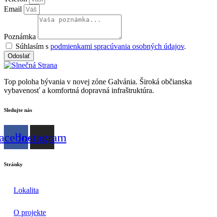
Email
Poznámka
Súhlasím s
podmienkami spracúvania osobných údajov
.
Odoslať
Top poloha bývania v novej zóne Galvánia. Široká občianska
vybavenosť a komfortná dopravná infraštruktúra.
Sledujte nás
acebook
Instagram
Stránky
Lokalita
O projekte