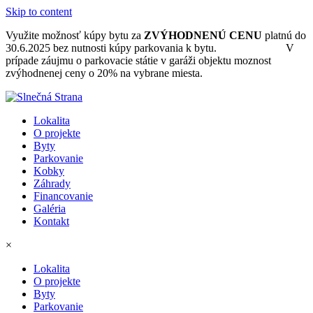
Skip to content
Využite možnosť kúpy bytu za
ZVÝHODNENÚ CENU
platnú do
30.6.2025 bez nutnosti kúpy parkovania k bytu.
Ponuka bytov.
V
prípade záujmu o parkovacie státie v garáži objektu moznost
zvýhodnenej ceny o 20% na vybrane miesta.
Lokalita
O projekte
Byty
Parkovanie
Kobky
Záhrady
Financovanie
Galéria
Kontakt
×
Lokalita
O projekte
Byty
Parkovanie