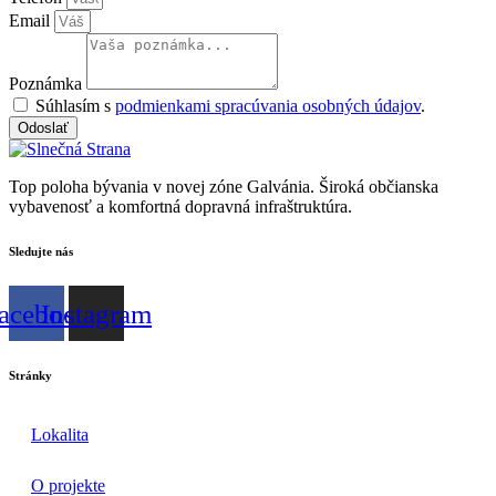
Email
Poznámka
Súhlasím s
podmienkami spracúvania osobných údajov
.
Odoslať
Top poloha bývania v novej zóne Galvánia. Široká občianska
vybavenosť a komfortná dopravná infraštruktúra.
Sledujte nás
acebook
Instagram
Stránky
Lokalita
O projekte