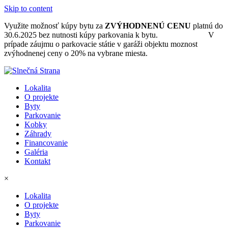
Skip to content
Využite možnosť kúpy bytu za
ZVÝHODNENÚ CENU
platnú do
30.6.2025 bez nutnosti kúpy parkovania k bytu.
Ponuka bytov.
V
prípade záujmu o parkovacie státie v garáži objektu moznost
zvýhodnenej ceny o 20% na vybrane miesta.
Lokalita
O projekte
Byty
Parkovanie
Kobky
Záhrady
Financovanie
Galéria
Kontakt
×
Lokalita
O projekte
Byty
Parkovanie