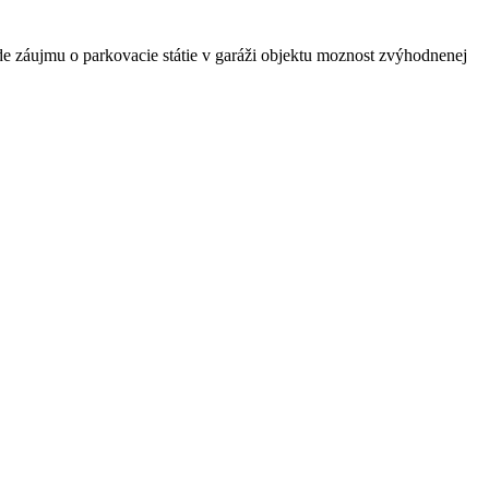
e záujmu o parkovacie státie v garáži objektu moznost zvýhodnenej