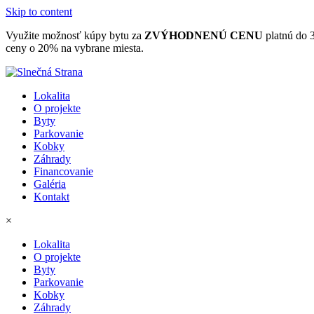
Skip to content
Využite možnosť kúpy bytu za
ZVÝHODNENÚ CENU
platnú do 
ceny o 20% na vybrane miesta.
Lokalita
O projekte
Byty
Parkovanie
Kobky
Záhrady
Financovanie
Galéria
Kontakt
×
Lokalita
O projekte
Byty
Parkovanie
Kobky
Záhrady