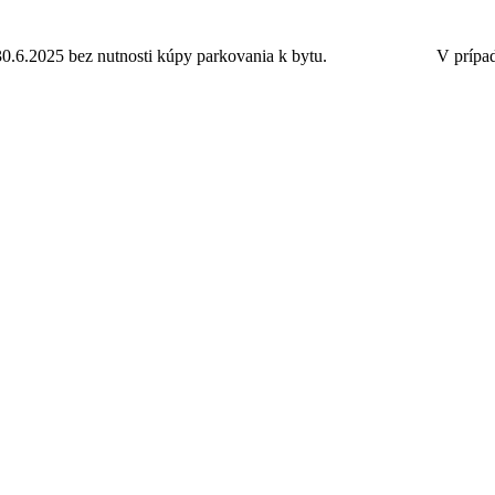
30.6.2025 bez nutnosti kúpy parkovania k bytu.
Ponuka bytov.
V prípad