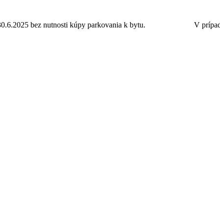
30.6.2025 bez nutnosti kúpy parkovania k bytu.
Ponuka bytov.
V prípad