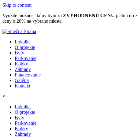
Skip to content
Využite možnosť kúpy bytu za
ZVÝHODNENÚ CENU
platnú do 
ceny o 20% na vybrane miesta.
Lokalita
O projekte
Byty
Parkovanie
Kobky
Záhrady
Financovanie
Galéria
Kontakt
×
Lokalita
O projekte
Byty
Parkovanie
Kobky
Záhrady