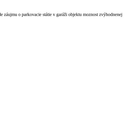
e záujmu o parkovacie státie v garáži objektu moznost zvýhodnenej